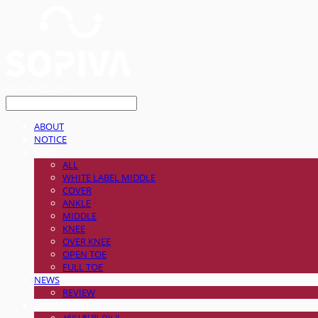
LOG IN
로그인
ABOUT
NOTICE
SHOP
ALL
WHITE LABEL MIDDLE
COVER
ANKLE
MIDDLE
KNEE
OVER KNEE
OPEN TOE
FULL TOE
NEWS
REVIEW
COMMUNITY