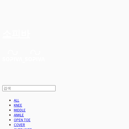
소피바
ALL
KNEE
MIDDLE
ANKLE
OPEN TOE
COVER