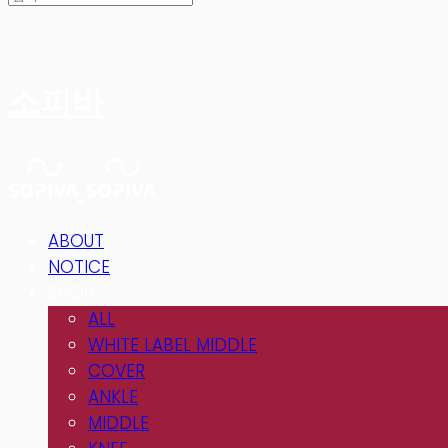
소피바
ABOUT
NOTICE
SHOP
ALL
WHITE LABEL MIDDLE
COVER
ANKLE
MIDDLE