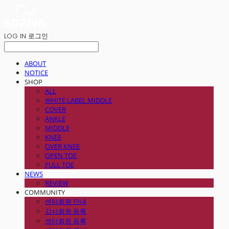
LOG IN
로그인
ABOUT
NOTICE
SHOP
ALL
WHITE LABEL MIDDLE
COVER
ANKLE
MIDDLE
KNEE
OVER KNEE
OPEN TOE
FULL TOE
NEWS
REVIEW
COMMUNITY
센터회원 안내
강사회원 등록
센터회원 등록