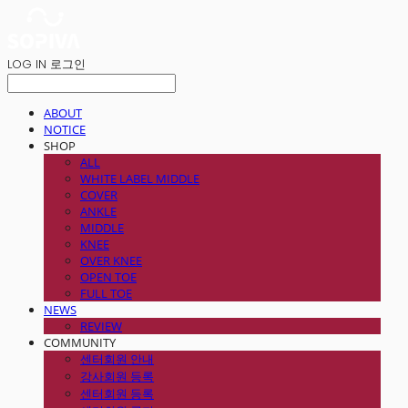
LOG IN
로그인
ABOUT
NOTICE
SHOP
ALL
WHITE LABEL MIDDLE
COVER
ANKLE
MIDDLE
KNEE
OVER KNEE
OPEN TOE
FULL TOE
NEWS
REVIEW
COMMUNITY
센터회원 안내
강사회원 등록
센터회원 등록