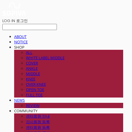
LOG IN
로그인
ABOUT
NOTICE
SHOP
ALL
WHITE LABEL MIDDLE
COVER
ANKLE
MIDDLE
KNEE
OVER KNEE
OPEN TOE
FULL TOE
NEWS
REVIEW
COMMUNITY
센터회원 안내
강사회원 등록
센터회원 등록