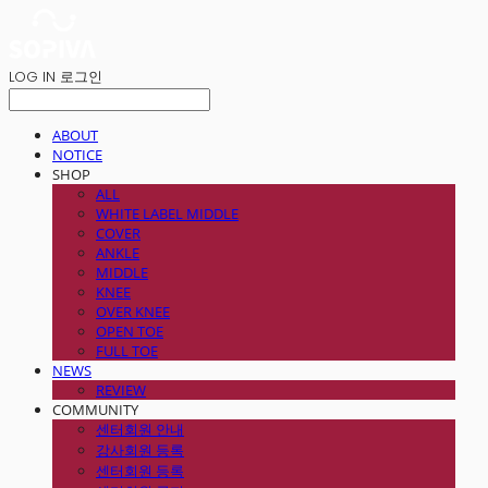
LOG IN
로그인
ABOUT
NOTICE
SHOP
ALL
WHITE LABEL MIDDLE
COVER
ANKLE
MIDDLE
KNEE
OVER KNEE
OPEN TOE
FULL TOE
NEWS
REVIEW
COMMUNITY
센터회원 안내
강사회원 등록
센터회원 등록