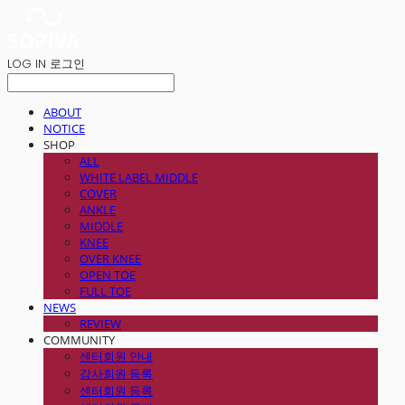
LOG IN
로그인
ABOUT
NOTICE
SHOP
ALL
WHITE LABEL MIDDLE
COVER
ANKLE
MIDDLE
KNEE
OVER KNEE
OPEN TOE
FULL TOE
NEWS
REVIEW
COMMUNITY
센터회원 안내
강사회원 등록
센터회원 등록