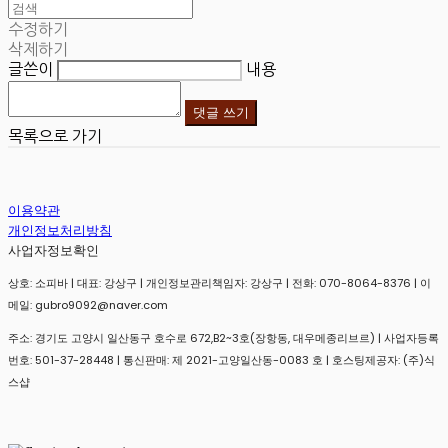
수정하기
삭제하기
글쓴이
내용
댓글 쓰기
목록으로 가기
이용약관
개인정보처리방침
사업자정보확인
상호: 소피바 | 대표: 강상구 | 개인정보관리책임자: 강상구 | 전화: 070-8064-8376 | 이
메일: gubro9092@naver.com
주소: 경기도 고양시 일산동구 호수로 672,B2~3호(장항동, 대우메종리브르) | 사업자등록
번호:
501-37-28448
| 통신판매:
제 2021-고양일산동-0083 호
| 호스팅제공자: (주)식
스샵