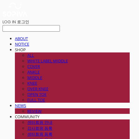
LOG IN
로그인
ABOUT
NOTICE
SHOP
ALL
WHITE LABEL MIDDLE
COVER
ANKLE
MIDDLE
KNEE
OVER KNEE
OPEN TOE
FULL TOE
NEWS
REVIEW
COMMUNITY
센터회원 안내
강사회원 등록
센터회원 등록