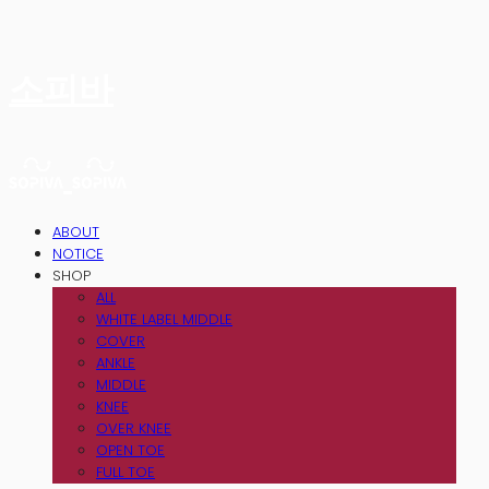
소피바
ABOUT
NOTICE
SHOP
ALL
WHITE LABEL MIDDLE
COVER
ANKLE
MIDDLE
KNEE
OVER KNEE
OPEN TOE
FULL TOE