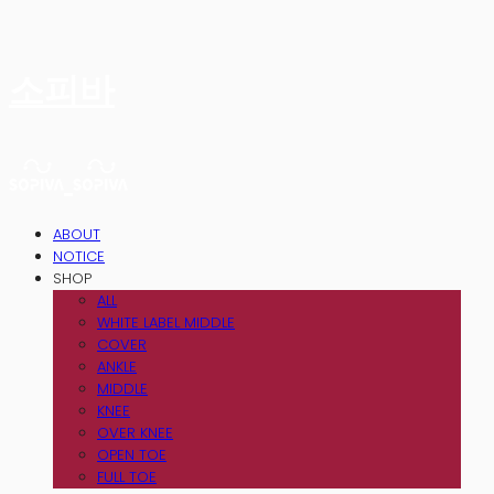
소피바
ABOUT
NOTICE
SHOP
ALL
WHITE LABEL MIDDLE
COVER
ANKLE
MIDDLE
KNEE
OVER KNEE
OPEN TOE
FULL TOE