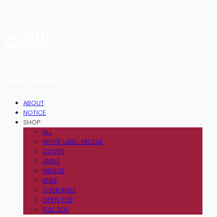
소피바
ABOUT
NOTICE
SHOP
ALL
WHITE LABEL MIDDLE
COVER
ANKLE
MIDDLE
KNEE
OVER KNEE
OPEN TOE
FULL TOE