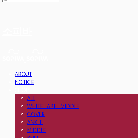
소피바
ABOUT
NOTICE
SHOP
ALL
WHITE LABEL MIDDLE
COVER
ANKLE
MIDDLE