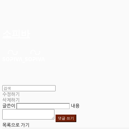
소피바
수정하기
삭제하기
글쓴이
내용
댓글 쓰기
목록으로 가기