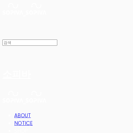
소피바
ABOUT
NOTICE
SHOP