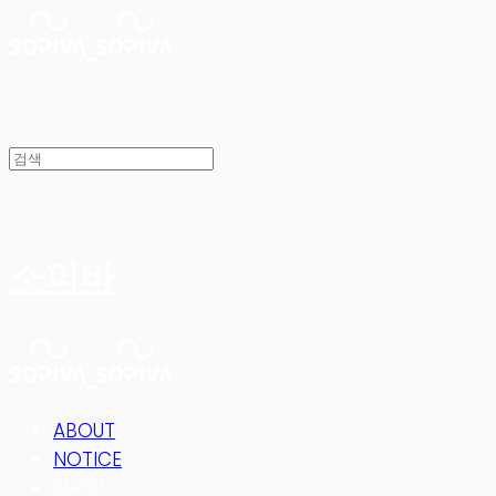
소피바
ABOUT
NOTICE
SHOP