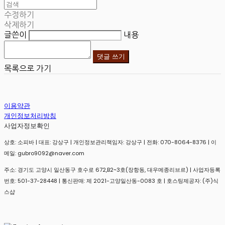
수정하기
삭제하기
글쓴이
내용
댓글 쓰기
목록으로 가기
이용약관
개인정보처리방침
사업자정보확인
상호: 소피바 | 대표: 강상구 | 개인정보관리책임자: 강상구 | 전화: 070-8064-8376 | 이
메일: gubro9092@naver.com
주소: 경기도 고양시 일산동구 호수로 672,B2~3호(장항동, 대우메종리브르) | 사업자등록
번호:
501-37-28448
| 통신판매:
제 2021-고양일산동-0083 호
| 호스팅제공자: (주)식
스샵