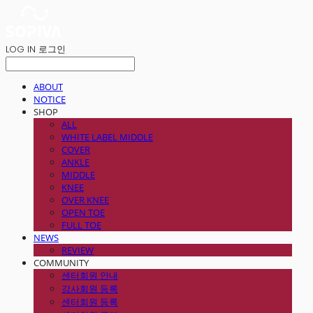
LOG IN
로그인
ABOUT
NOTICE
SHOP
ALL
WHITE LABEL MIDDLE
COVER
ANKLE
MIDDLE
KNEE
OVER KNEE
OPEN TOE
FULL TOE
NEWS
REVIEW
COMMUNITY
센터회원 안내
강사회원 등록
센터회원 등록