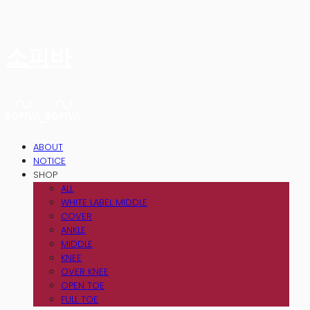
소피바
ABOUT
NOTICE
SHOP
ALL
WHITE LABEL MIDDLE
COVER
ANKLE
MIDDLE
KNEE
OVER KNEE
OPEN TOE
FULL TOE