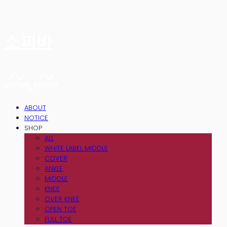
소피바
ABOUT
NOTICE
SHOP
ALL
WHITE LABEL MIDDLE
COVER
ANKLE
MIDDLE
KNEE
OVER KNEE
OPEN TOE
FULL TOE