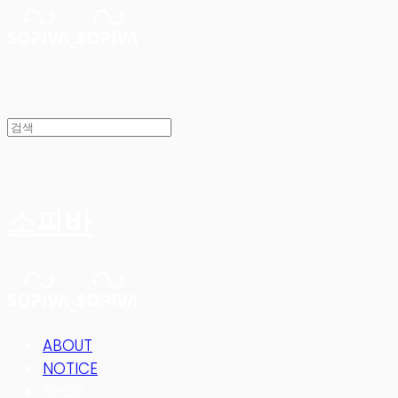
소피바
ABOUT
NOTICE
SHOP