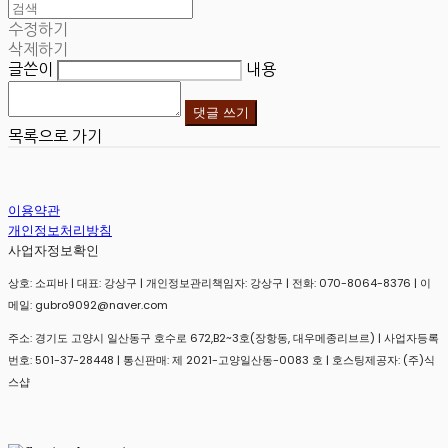
수정하기
삭제하기
글쓴이
내용
댓글 쓰기
목록으로 가기
이용약관
개인정보처리방침
사업자정보확인
상호: 소피바 | 대표: 강상구 | 개인정보관리책임자: 강상구 | 전화: 070-8064-8376 | 이
메일: gubro9092@naver.com
주소: 경기도 고양시 일산동구 호수로 672,B2~3호(장항동, 대우메종리브르) | 사업자등록
번호:
501-37-28448
| 통신판매:
제 2021-고양일산동-0083 호
| 호스팅제공자: (주)식
스샵