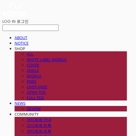
LOG IN
로그인
ABOUT
NOTICE
SHOP
ALL
WHITE LABEL MIDDLE
COVER
ANKLE
MIDDLE
KNEE
OVER KNEE
OPEN TOE
FULL TOE
NEWS
REVIEW
COMMUNITY
센터회원 안내
강사회원 등록
센터회원 등록