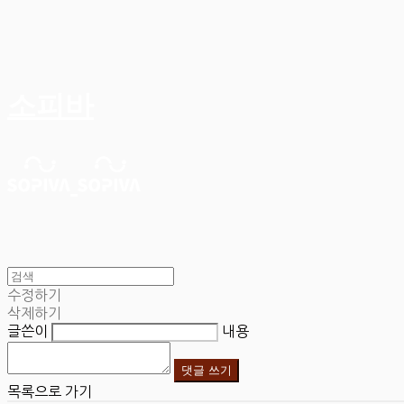
소피바
수정하기
삭제하기
글쓴이
내용
댓글 쓰기
목록으로 가기