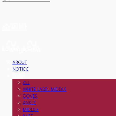
소피바
ABOUT
NOTICE
SHOP
ALL
WHITE LABEL MIDDLE
COVER
ANKLE
MIDDLE